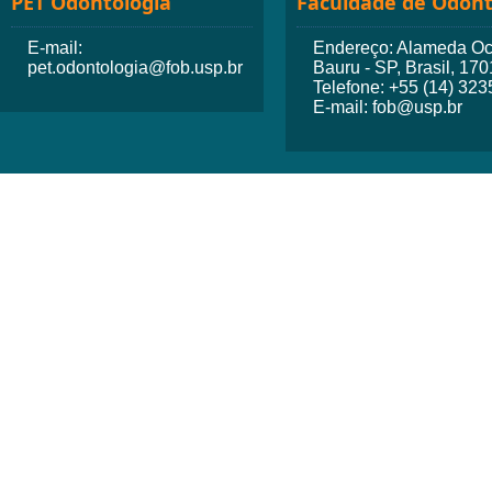
PET Odontologia
Faculdade de Odont
E-mail:
Endereço: Alameda Octá
pet.odontologia@fob.usp.br
Bauru - SP, Brasil, 17
Telefone: +55 (14) 32
E-mail: fob@usp.br